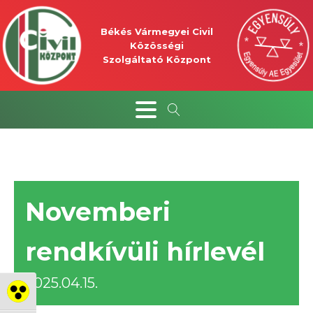
Békés Vármegyei Civil
Közösségi
Szolgáltató Központ
Novemberi
rendkívüli hírlevél
2025.04.15.
Nagy kontraszt váltása