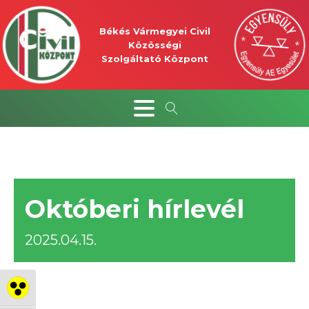
Békés Vármegyei Civil
Közösségi
Szolgáltató Központ
Októberi hírlevél
2025.04.15.
Nagy kontraszt váltása