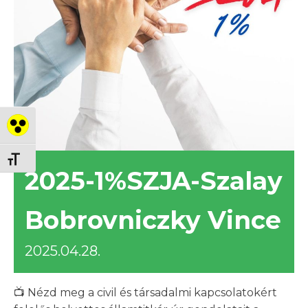
Nagy kontraszt váltása
Betűméret váltása
2025-1%SZJA-Szalay
Bobrovniczky Vince
2025.04.28.
📺 Nézd meg a civil és társadalmi kapcsolatokért