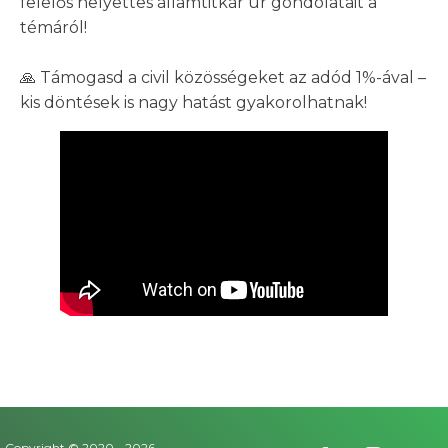
felelős helyettes államtitkár úr gondolatait a
témáról!
🙏 Támogasd a civil közösségeket az adód 1%-ával –
kis döntések is nagy hatást gyakorolhatnak!
Copyright © 2020 -
2026