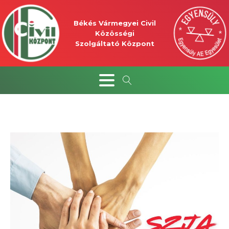
Békés Vármegyei Civil
Közösségi
Szolgáltató Központ