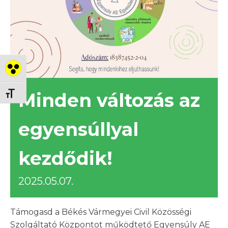
Nagy kontraszt váltása
Minden változás az
Betűméret váltása
egyensúllyal
kezdődik!
2025.05.07.
Támogasd a Békés Vármegyei Civil Közösségi
Szolgáltató Központot működtető Egyensúly AE