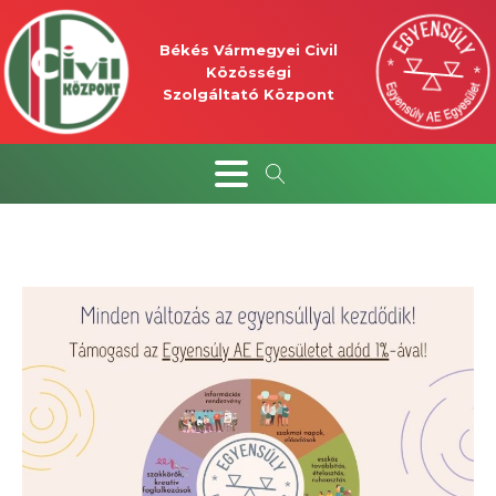
Békés Vármegyei Civil
Közösségi
Szolgáltató Központ