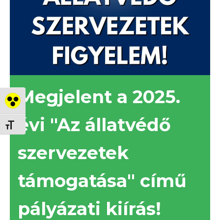
Megjelent a 2025.
Nagy kontraszt váltása
évi "Az állatvédő
Betűméret váltása
szervezetek
támogatása" című
pályázati kiírás!