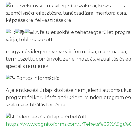
tevékenységük kiterjed a szakmai, készség- és
személyiségfejlesztésre, tanácsadásra, mentorálásra,
képzésekre, felkészítésekre
A felület sokféle tehetségterület progra
várja, többek között:
magyar és idegen nyelvek, informatika, matematika,
természettudományok, zene, mozgás, vizualitás és e
speciális területek.
Fontos információ:
A jelentkezési űrlap kitöltése nem jelenti automatiku
program felkerülését a térképre. Minden program e
szakmai elbírálás történik.
Jelentkezési űrlap elérhető itt:
https://www.cognitoforms.com/.../Tehets%C3%A9gt