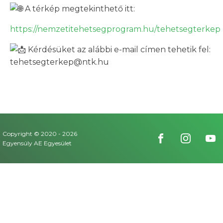
A térkép megtekinthető itt:
https://nemzetitehetsegprogram.hu/tehetsegterkep
Kérdésüket az alábbi e-mail címen tehetik fel:
tehetsegterkep@ntk.hu
Copyright © 2020 -
2026
Egyensúly AE Egyesület