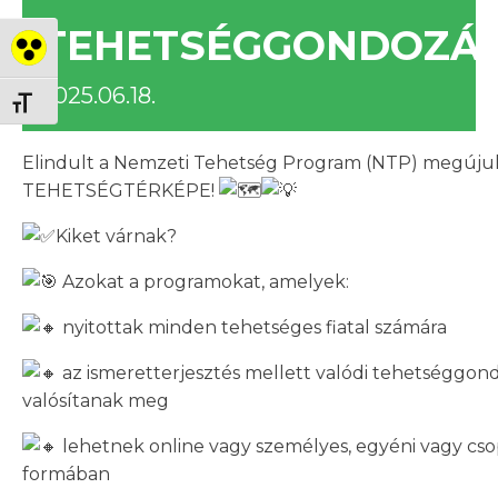
TEHETSÉGGONDOZÁS
Nagy kontraszt váltása
2025.06.18.
Betűméret váltása
Elindult a Nemzeti Tehetség Program (NTP) megúju
TEHETSÉGTÉRKÉPE!
Kiket várnak?
Azokat a programokat, amelyek:
nyitottak minden tehetséges fiatal számára
az ismeretterjesztés mellett valódi tehetséggon
valósítanak meg
lehetnek online vagy személyes, egyéni vagy cso
formában