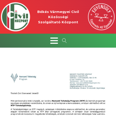
Békés Vármegyei Civil
Közösségi
Szolgáltató Központ