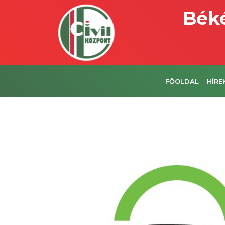
Béké
FŐOLDAL
HÍRE