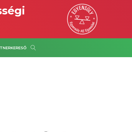
sségi
TNERKERESŐ