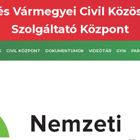
s Vármegyei Civil Közö
Szolgáltató Központ
K
CIVIL KÖZPONT
DOKUMENTUMOK
VIDEÓTÁR
GYIK
PAR