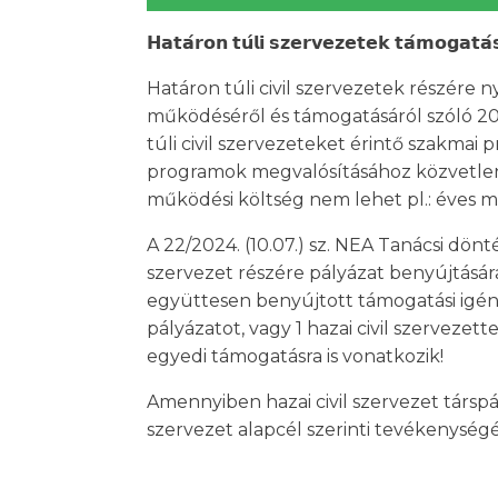
𝗛𝗮𝘁𝗮́𝗿𝗼𝗻 𝘁𝘂́𝗹𝗶 𝘀𝘇𝗲𝗿𝘃𝗲𝘇𝗲𝘁𝗲𝗸 𝘁𝗮́𝗺𝗼𝗴𝗮𝘁𝗮́
Határon túli civil szervezetek részére n
működéséről és támogatásáról szóló 2011.
túli civil szervezeteket érintő szakmai
programok megvalósításához közvetlenü
működési költség nem lehet pl.: éves mun
A 22/2024. (10.07.) sz. NEA Tanácsi dön
szervezet részére pályázat benyújtásár
együttesen benyújtott támogatási igény 
pályázatot, vagy 1 hazai civil szerveze
egyedi támogatásra is vonatkozik!
Amennyiben hazai civil szervezet társp
szervezet alapcél szerinti tevékenysé