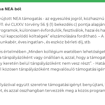
𝘀𝗮 𝗡𝗘𝗔-𝗯𝗼́𝗹:
yújtott NEA támogatás - az egyesülési jogról, közhasznú j
 évi CLXXV. törvény 56. § (1) bekezdés c) pontja alapján 
 programok, különösen évfordulók, fesztiválok, hazai és h
l kapcsolódó költségek” elszámolására fordítható. – 
kabér, éves ingatlan-, és eszköz bérleti díj, stb.
tés értelmében „Minden kollégium esetében lehetőséget ke
a társpályázóként vagy önállóan is, azzal, hogy a támog
keretén belül társpályázóként nem vesz részt”. - Határon
ttel közösen társpályázóként megvalósuló támogatási igén
ályázóval együtt szeretne támogatási igényt benyújtani,
gét, és azzal összhangban tervezzék meg a közös progra