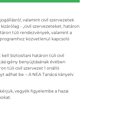
ogállásról, valamint civil szervezetek
kizárólag - „civil szervezeteket, határon
atáron túli rendezvények, valamint a
A programhoz közvetlenül kapcsoló
ll biztosítani határon túli civil
atási igény benyújtásának évében
 túli civil szervezet 1 önálló
yt adhat be. – A NEA Tanácsi irányelv
 kérjük, vegyék figyelembe a hazai
mokat.