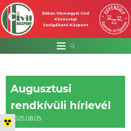
Békés Vármegyei Civil
Közösségi
Szolgáltató Központ
Augusztusi
rendkívüli hírlevél
2025.08.05.
Nagy kontraszt váltása