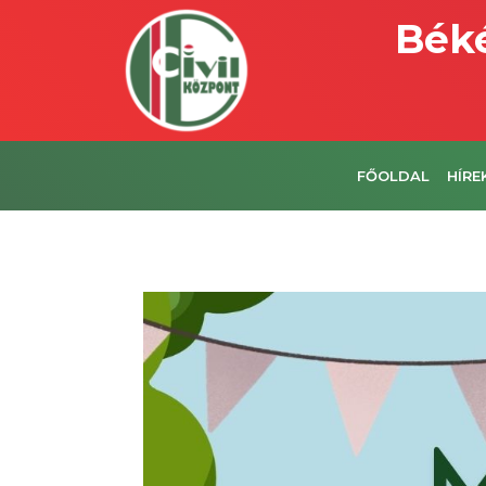
Béké
FŐOLDAL
HÍRE