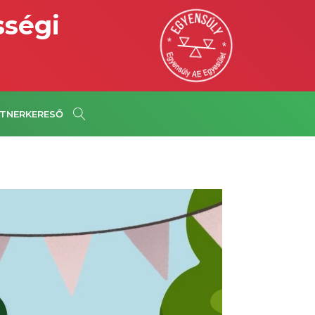
sségi
TNERKERESŐ