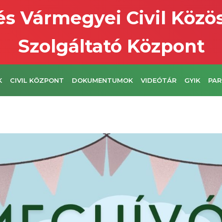
s Vármegyei Civil Közö
Szolgáltató Központ
K
CIVIL KÖZPONT
DOKUMENTUMOK
VIDEÓTÁR
GYIK
PAR