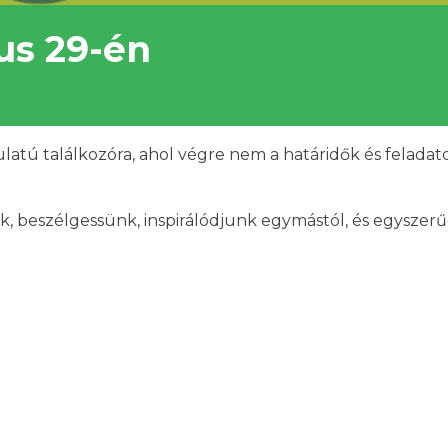
jus 29-én
atú találkozóra, ahol végre nem a határidők és felad
unk, beszélgessünk, inspirálódjunk egymástól, és egysze