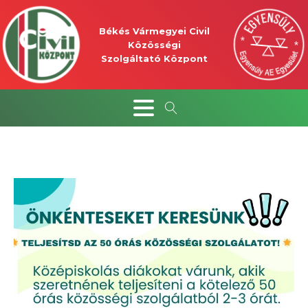
Békés Vármegyei Civil
Közösségi
Szolgáltató Központ