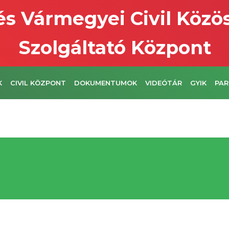
s Vármegyei Civil Közö
Szolgáltató Központ
K
CIVIL KÖZPONT
DOKUMENTUMOK
VIDEÓTÁR
GYIK
PAR