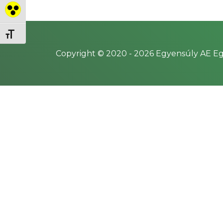
Nagy kontraszt váltása
Betűméret váltása
Copyright © 2020 -
2026
Egyensúly AE Eg