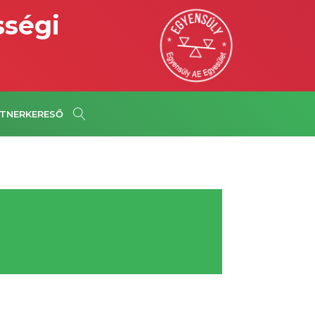
sségi
TNERKERESŐ