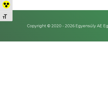
Nagy kontraszt váltása
Betűméret váltása
Copyright © 2020 -
2026
Egyensúly AE Eg