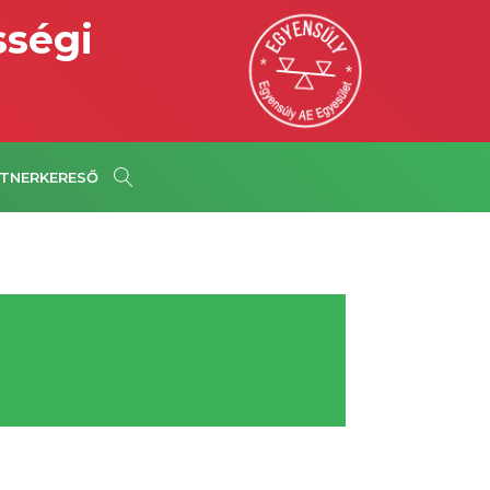
sségi
TNERKERESŐ