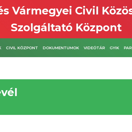
s Vármegyei Civil Közö
Szolgáltató Központ
K
CIVIL KÖZPONT
DOKUMENTUMOK
VIDEÓTÁR
GYIK
PAR
vél