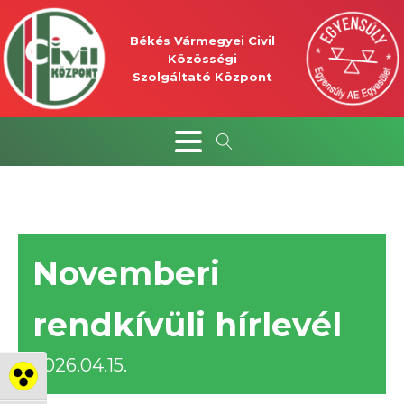
Békés Vármegyei Civil
Közösségi
Szolgáltató Központ
Novemberi
rendkívüli hírlevél
2026.04.15.
Nagy kontraszt váltása