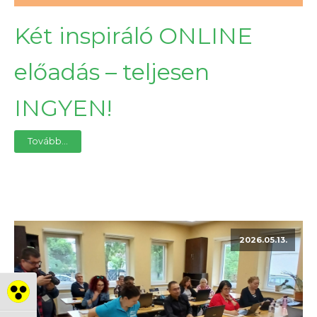
Két inspiráló ONLINE
előadás – teljesen
INGYEN!
Tovább...
2026.05.13.
Nagy kontraszt váltása