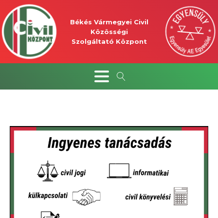
Békés Vármegyei Civil
Közösségi
Szolgáltató Központ