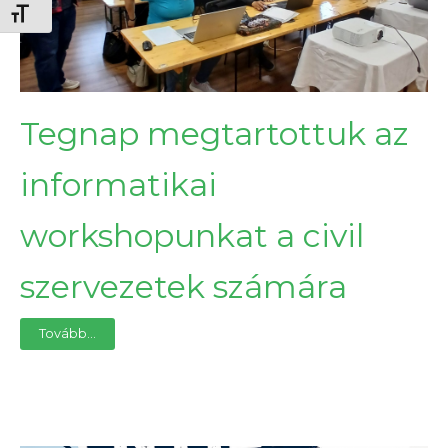
Betűméret váltása
Tegnap megtartottuk az
informatikai
workshopunkat a civil
szervezetek számára
Tovább...