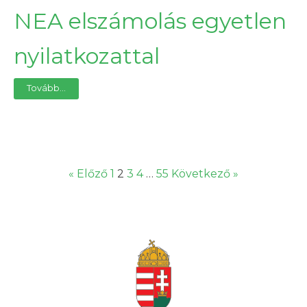
NEA elszámolás egyetlen
nyilatkozattal
Tovább...
« Előző
1
2
3
4
…
55
Következő »