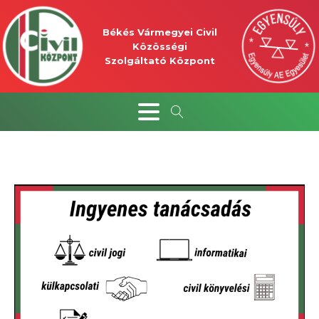
Békés Vármegyei Civil
Közösségi
Szolgáltató Központ