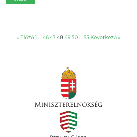
« Előző
1
…
46
47
48
49
50
…
55
Következő »