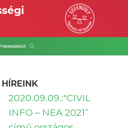
sségi
TNERKERESŐ
 HÍREINK
2020.09.09.:"CIVIL
INFO – NEA 2021”
című országos