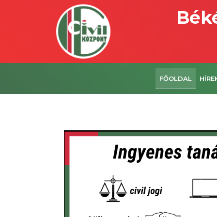
Béké
FŐOLDAL
HÍRE