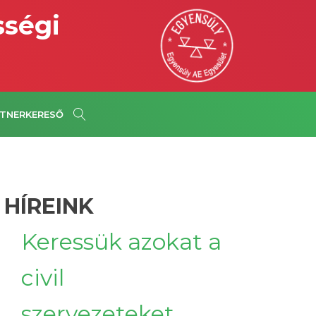
sségi
TNERKERESŐ
 HÍREINK
Keressük azokat a
civil
szervezeteket,