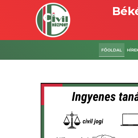
Béké
FŐOLDAL
HÍRE