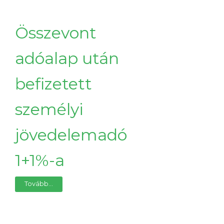
Összevont
adóalap után
befizetett
személyi
jövedelemadó
1+1%-a
Tovább...